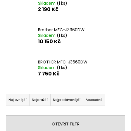
Skladem
(1 ks)
a
2 190 Kč
j
í
t
Brother MFC-J3960DW
Skladem
(1 ks)
?
10 150 Kč
BROTHER MFC-J3660DW
Skladem
(1 ks)
HLEDAT
7 750 Kč
Ř
D
o
a
Nejlevnější
Nejdražší
Nejprodávanější
Abecedně
p
z
o
e
r
n
OTEVŘÍT FILTR
u