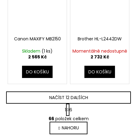
Canon MAXIFY MB2150
Brother HL-L2442DW
Skladem
(1 ks)
Momentálně nedostupné
2 565 Kč
2 732 Kč
DO KOŠÍKU
DO KOŠÍKU
NAČÍST 12 DALŠÍCH
S
1
6
t
O
r
66
položek celkem
v
á
NAHORU
l
n
k
á