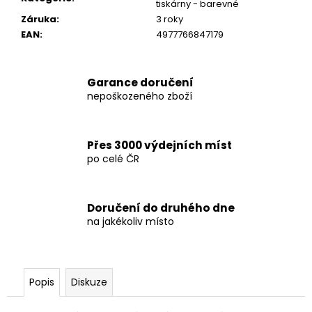
č
tiskárny - barevné
u
Záruka
:
3 roky
j
EAN
:
4977766847179
e
m
e
Garance doručení
nepoškozeného zboží
SKLÁDACÍ
ZAHRADNÍ
VOZÍK
Přes 3000 výdejních míst
ŽLUTÝ
po celé ČR
1
600
Kč
Doručení do druhého dne
na jakékoliv místo
Popis
Diskuze