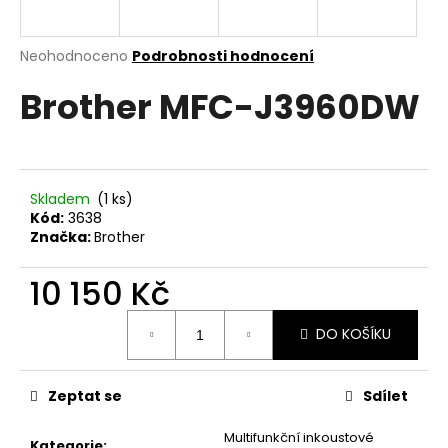
a
j
Průměrné
Neohodnoceno
Podrobnosti hodnocení
í
hodnocení
Brother MFC-J3960DW
produktu
t
je
?
0,0
z
5
hvězdiček.
Skladem
(1 ks)
Kód:
3638
HLEDAT
Značka:
Brother
10 150 Kč
D
Měrná
DO KOŠÍKU
cena:
o
p
o
Zeptat se
Sdílet
r
u
Multifunkční inkoustové
Kategorie
: