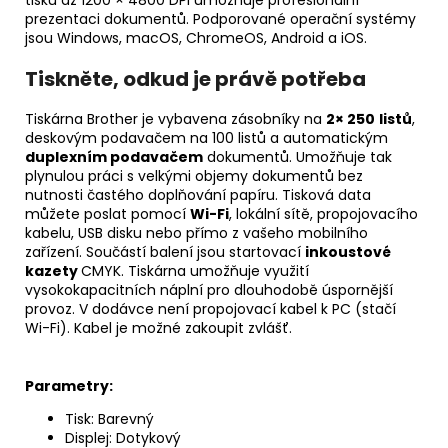
prezentaci dokumentů. Podporované operační systémy
jsou Windows, macOS, ChromeOS, Android a iOS.
Tiskněte, odkud je právě potřeba
Tiskárna Brother je vybavena zásobníky na
2× 250
listů
,
deskovým podavačem na 100 listů a automatickým
duplexním podavačem
dokumentů. Umožňuje tak
plynulou práci s velkými objemy dokumentů bez
nutnosti častého doplňování papíru. Tisková data
můžete poslat pomocí
Wi-Fi
, lokální sítě, propojovacího
kabelu, USB disku nebo přímo z vašeho mobilního
zařízení. Součástí balení jsou startovací
inkoustové
kazety
CMYK. Tiskárna umožňuje využití
vysokokapacitních náplní pro dlouhodobě úspornější
provoz. V dodávce není propojovací kabel k PC (stačí
Wi-Fi). Kabel je možné zakoupit zvlášť.
Parametry:
Tisk: Barevný
Displej: Dotykový