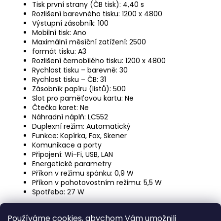
Tisk první strany (ČB tisk): 4,40 s
Rozlišení barevného tisku: 1200 x 4800
Výstupní zásobník: 100
Mobilní tisk: Ano
Maximální měsíční zatížení: 2500
formát tisku: A3
Rozlišení černobílého tisku: 1200 x 4800
Rychlost tisku – barevně: 30
Rychlost tisku – ČB: 31
Zásobník papíru (listů): 500
Slot pro paměťovou kartu: Ne
Čtečka karet: Ne
Náhradní náplň: LC552
Duplexní režim: Automatický
Funkce: Kopírka, Fax, Skener
Komunikace a porty
Připojení: Wi-Fi, USB, LAN
Energetické parametry
Příkon v režimu spánku: 0,9 W
Příkon v pohotovostním režimu: 5,5 W
Spotřeba: 27 W
Rozměry a hmotnost
Používáme cookies, abychom Vám umožnili