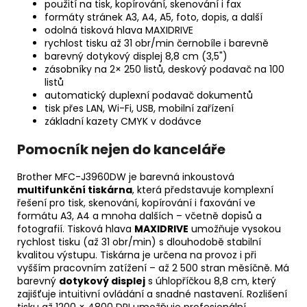
použití na tisk, kopírování, skenování i fax
formáty stránek A3, A4, A5, foto, dopis, a další
odolná tisková hlava MAXIDRIVE
rychlost tisku až 31 obr/min černobíle i barevně
barevný dotykový displej 8,8 cm (3,5")
zásobníky na 2× 250 listů, deskový podavač na 100
listů
automatický duplexní podavač dokumentů
tisk přes LAN, Wi-Fi, USB, mobilní zařízení
základní kazety CMYK v dodávce
Pomocník nejen do kanceláře
Brother MFC-J3960DW je barevná inkoustová
multifunkční tiskárna
, která představuje komplexní
řešení pro tisk, skenování, kopírování i faxování ve
formátu A3, A4 a mnoha dalších – včetně dopisů a
fotografií. Tisková hlava
MAXIDRIVE
umožňuje vysokou
rychlost tisku (až 31 obr/min) s dlouhodobě stabilní
kvalitou výstupu.
Tiskárna
je určena na provoz i při
vyšším pracovním zatížení – až 2 500 stran měsíčně. Má
barevný
dotykový displej
s úhlopříčkou 8,8 cm, který
zajišťuje intuitivní ovládání a snadné nastavení. Rozlišení
tisku až 1200 × 4800 DPI umožňuje profesionální