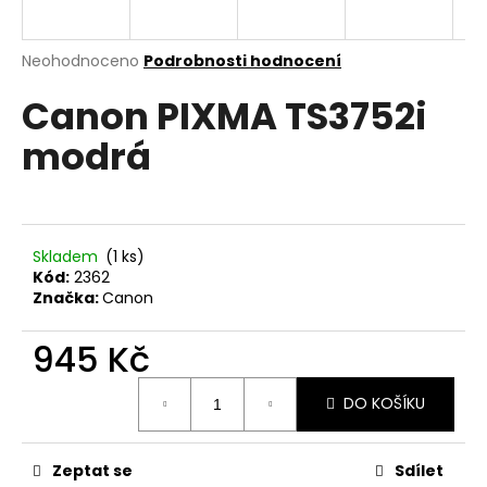
a
j
Průměrné
Neohodnoceno
Podrobnosti hodnocení
í
hodnocení
Canon PIXMA TS3752i
produktu
t
je
?
modrá
0,0
z
5
hvězdiček.
HLEDAT
Skladem
(1 ks)
Kód:
2362
Značka:
Canon
D
945 Kč
o
Měrná
p
DO KOŠÍKU
cena:
o
r
u
Zeptat se
Sdílet