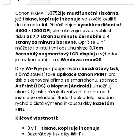
Canon PIXMA TS3752i je
multifunkční tiskárna
,
jež
tiskne, kopíruje i skenuje
ve skvělé kvalitě
do formátu
A4
. Přináší nejen
vysoké rozlišení až
4800 × 1200 DPI
, ale také zajímavou rychlost
tisku
až 7,7 stran za minutu černobíle
a
4
strany za minutu barevně
. Opřít se u ní
můžete i o intuitivní obsluhu skrze
3,7cm
černobílý segmentový LCD displej
a výhodou
je též kompatibilita s
Windows i macOS
.
Díky
Wi-Fi
je pak podporován i
bezdrátový tisk
,
s čímž souvisí také
aplikace Canon PRINT
pro
tisk a skenování přímo ze smartphonu, zatímco
AirPrint (iOS)
a
Mopria (Android)
umožňují
okamžitý tisk z různých zařízení bez nutnosti
instalace ovladačů. Radost pak udělá i snadná,
rychlá a čistá výměna inkoustu díky
kazetám
FINE
.
Klíčové vlastnosti:
3 v 1 –
tiskne, kopíruje i skenuje
Bezdrátový tisk díky
Wi-Fi