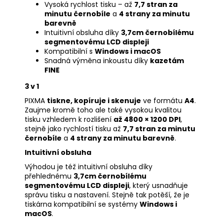
Vysoká rychlost tisku – až
7,7 stran za
minutu černobíle
a
4 strany za minutu
barevně
Intuitivní obsluha díky
3,7cm černobílému
segmentovému LCD displeji
Kompatibilní s
Windows i macOS
Snadná výměna inkoustu díky
kazetám
FINE
3 v 1
PIXMA
tiskne, kopíruje i skenuje
ve formátu
A4
.
Zaujme kromě toho ale také vysokou kvalitou
tisku vzhledem k rozlišení
až 4800 × 1200 DPI
,
stejně jako rychlostí tisku až
7,7 stran za minutu
černobíle
a
4 strany za minutu barevně
.
Intuitivní obsluha
Výhodou je též intuitivní obsluha díky
přehlednému
3,7cm černobílému
segmentovému LCD displeji
, který usnadňuje
správu tisku a nastavení. Stejně tak potěší, že je
tiskárna kompatibilní se systémy
Windows i
macOS
.