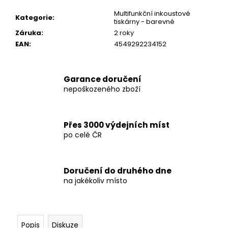
č
u
Multifunkční inkoustové
Kategorie
:
tiskárny - barevné
j
Záruka
:
2 roky
e
EAN
:
4549292234152
m
e
Garance doručení
HP
nepoškozeného zboží
ELITEDESK
800
G5
MINI
Přes 3000 výdejních míst
PC
po celé ČR
I5/16GB/SSD
256GB/ZÁRUKA
5
000
Doručení do druhého dne
Kč
na jakékoliv místo
Popis
Diskuze