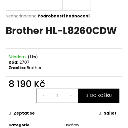
a
j
Průměrné
Neohodnoceno
Podrobnosti hodnocení
í
hodnocení
Brother HL-L8260CDW
produktu
t
je
?
0,0
z
5
hvězdiček.
Skladem
(1 ks)
Kód:
2707
HLEDAT
Značka:
Brother
8 190 Kč
D
Měrná
DO KOŠÍKU
cena:
o
p
o
Zeptat se
Sdílet
r
u
Kategorie
:
Tiskárny