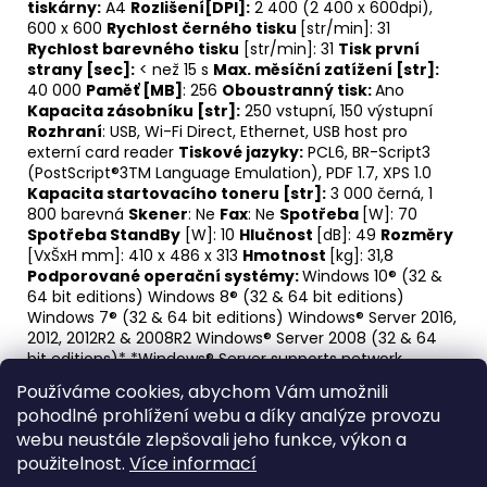
tiskárny:
A4
Rozlišení[DPI]:
2 400 (2 400 x 600dpi),
600 x 600
Rychlost černého tisku
[str/min]: 31
Rychlost barevného tisku
[str/min]: 31
Tisk první
strany [sec]:
< než 15 s
Max. měsíční zatížení [str]:
40 000
Paměť [MB]
: 256
Oboustranný tisk:
Ano
Kapacita zásobníku [str]:
250 vstupní, 150 výstupní
Rozhraní
: USB, Wi-Fi Direct, Ethernet, USB host pro
externí card reader
Tiskové jazyky:
PCL6, BR-Script3
(PostScript®3TM Language Emulation), PDF 1.7, XPS 1.0
Kapacita startovacího toneru [str]:
3 000 černá, 1
800 barevná
Skener
: Ne
Fax
: Ne
Spotřeba
[W]: 70
Spotřeba StandBy
[W]: 10
Hlučnost
[dB]: 49
Rozměry
[VxŠxH mm]: 410 x 486 x 313
Hmotnost
[kg]: 31,8
Podporované operační systémy:
Windows 10® (32 &
64 bit editions) Windows 8® (32 & 64 bit editions)
Windows 7® (32 & 64 bit editions) Windows® Server 2016,
2012, 2012R2 & 2008R2 Windows® Server 2008 (32 & 64
bit editions)* *Windows® Server supports network
printing only Mac: OS v10.10.5, v10.11.x, v10.12 or greater
Používáme cookies, abychom Vám umožnili
Linux CUPS, LPD/LPRng (x86/x64 environment)
Obsah
pohodlné prohlížení webu a díky analýze provozu
balení:
Spotřební materiál, napájecí kabel, faxový kabel,
webu neustále zlepšovali jeho funkce, výkon a
příručka pro bezpečnost produktů, disk Software
Software Windows®, záruční list, průvodce rychlým
použitelnost.
Více informací
nastavením.