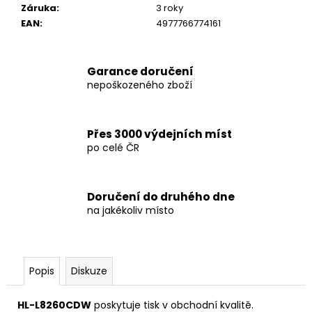
č
Záruka
:
3 roky
u
EAN
:
4977766774161
j
e
m
Garance doručení
e
nepoškozeného zboží
HP
PRODESK
Přes 3000 výdejních míst
400
po celé ČR
G4
SFF
I5/12GB/SSD
240GB/ZÁRUKA
Doručení do druhého dne
3
na jakékoliv místo
400
Kč
Popis
Diskuze
HL-L8260CDW
poskytuje tisk v obchodní kvalitě.