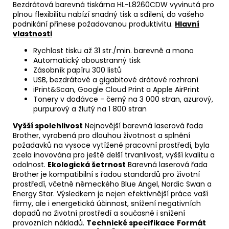
Bezdrátová barevná tiskárna HL-L8260CDW vyvinutá pro
plnou flexibilitu nabízí snadný tisk a sdílení, do vašeho
podnikání přinese požadovanou produktivitu.
Hlavní
vlastnosti
Rychlost tisku až 31 str./min. barevně a mono
Automatický oboustranný tisk
Zásobník papíru 300 listů
USB, bezdrátové a gigabitové drátové rozhraní
iPrint&Scan, Google Cloud Print a Apple AirPrint
Tonery v dodávce - černý na 3 000 stran, azurový,
purpurový a žlutý na 1 800 stran
Vyšší spolehlivost
Nejnovější barevná laserová řada
Brother, vyrobená pro dlouhou životnost a splnění
požadavků na vysoce vytížené pracovní prostředí, byla
zcela inovována pro ještě delší trvanlivost, vyšší kvalitu a
odolnost.
Ekologická šetrnost
Barevná laserová řada
Brother je kompatibilní s řadou standardů pro životní
prostředí, včetně německého Blue Angel, Nordic Swan a
Energy Star. Výsledkem je nejen efektivnější práce vaší
firmy, ale i energetická účinnost, snížení negativních
dopadů na životní prostředí a současně i snížení
provozních nákladů.
Technické specifikace
Formát