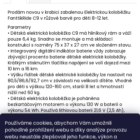
Prodám novou v krabici zabalenou Elektrickou koloběžku
FanttikRide C9 v růžové barvě pro děti 8-12 let.
Parametry
• Dětská elektrická koloběžka C9 má hliníkový rám a váží
pouze 6,4 kg. Snadno se montuje a má skládací
konstrukci s rozměry 75 x 37 x 27 cm ve složeném stavu.
• Integrovaný digitální indikátor baterie vždy zobrazuje
zbývající procento baterie dětské elektrické koloběžky.
Krátkým stisknutím tlačítka napájení se volí dojezd mezi
10 km a 16 km.
• Výšku řídítek dětské elektrické koloběžky lze nastavit na
80,5/86,6/92,7 cm v závislosti na velikosti dítěte. Vhodné
pro děti s výškou 120-160 cm, starší 8 let a hmotností
nižší než 60 kg.
• Dětská elektrická koloběžka je poháněna
bezkartáčovým motorem o výkonu 130 W a baterií o
výkonu 54 Wh. Používá lithiovou baterii 21,6 V (2,5 Ah),
která po 5 hodinách plného nabití ujede 8 km a výdrž
baterie je 30–50 minut.
Používáme cookies, abychom Vám umožnili
• Tato elektrická koloběžka je vybavena 15cm
pohodlné prohlížení webu a díky analýze provozu
protiskluzovými gumovými koly a zadní blatníkovou
webu neustále zlepšovali jeho funkce, výkon a
brzdou. Nastartuje se pouze po zapnutí spínače G-