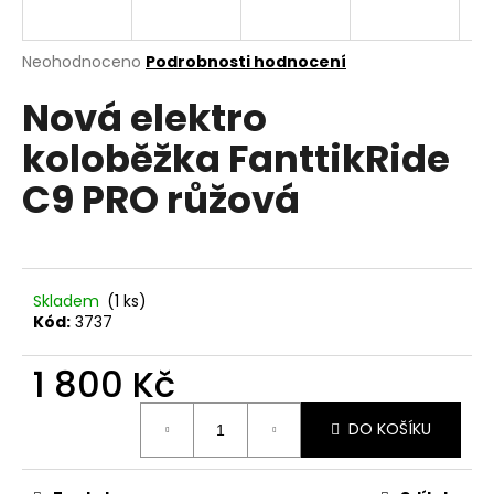
a
j
Průměrné
Neohodnoceno
Podrobnosti hodnocení
í
hodnocení
Nová elektro
produktu
t
je
?
koloběžka FanttikRide
0,0
z
C9 PRO růžová
5
hvězdiček.
HLEDAT
Skladem
(1 ks)
Kód:
3737
D
1 800 Kč
o
p
Měrná
o
DO KOŠÍKU
cena:
r
u