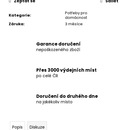
č
Zeptat se
Sdílet
u
j
Potřeby pro
Kategorie
:
domácnost
e
Záruka
:
3 měsíce
m
e
Garance doručení
SKLÁDACÍ
nepoškozeného zboží
ZAHRADNÍ
VOZÍK
ŽLUTÝ
Přes 3000 výdejních míst
1
po celé ČR
600
Kč
Doručení do druhého dne
na jakékoliv místo
Popis
Diskuze