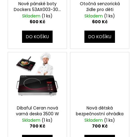
č
ů
o
Nové pánské boty
Otočná senzorická
u
Dockers 53AX003-300
židle pro děti
d
j
vel. 49
Skladem
(1 ks)
Skladem
(1 ks)
u
e
600 Kč
600 Kč
m
k
e
t
DO KOŠÍKU
DO KOŠÍKU
ů
SNÁŠKOVÁ
HNÍZDA
PRO
SLEPICE
1
200
Kč
Dibaful Ceran nová
Nová dětská
varná deska 3500 W
bezpečnostní ohrádka
Skladem
(1 ks)
Skladem
(1 ks)
700 Kč
700 Kč