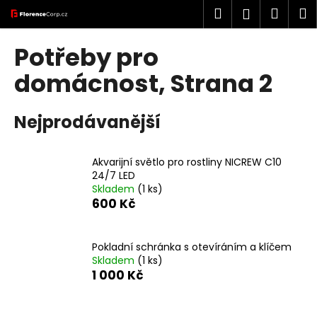
K
Přejít
Hledat
Náku
M
Přihlášen
na
o
obsah
Zpět
Zpět
košík
š
Potřeby pro
í
C
domácnost
, Strana 2
k
o
p
Nejprodávanější
o
t
Akvarijní světlo pro rostliny NICREW C10
ř
24/7 LED
e
Skladem
(1 ks)
b
600 Kč
u
j
Pokladní schránka s otevíráním a klíčem
e
Skladem
(1 ks)
1 000 Kč
t
e
n