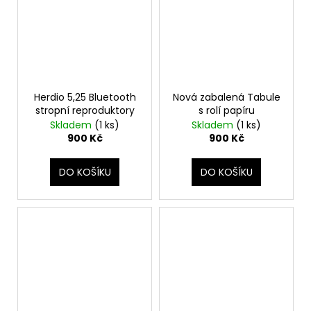
Herdio 5,25 Bluetooth
Nová zabalená Tabule
stropní reproduktory
s rolí papíru
Skladem
(1 ks)
Skladem
(1 ks)
900 Kč
900 Kč
DO KOŠÍKU
DO KOŠÍKU