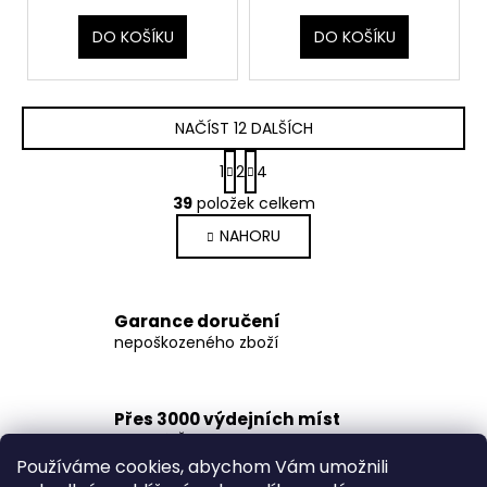
DO KOŠÍKU
DO KOŠÍKU
NAČÍST 12 DALŠÍCH
S
1
2
4
t
O
r
39
položek celkem
v
á
NAHORU
l
n
k
á
o
d
v
a
Garance doručení
á
c
nepoškozeného zboží
n
í
í
p
r
Přes 3000 výdejních míst
v
po celé ČR
k
Používáme cookies, abychom Vám umožnili
y