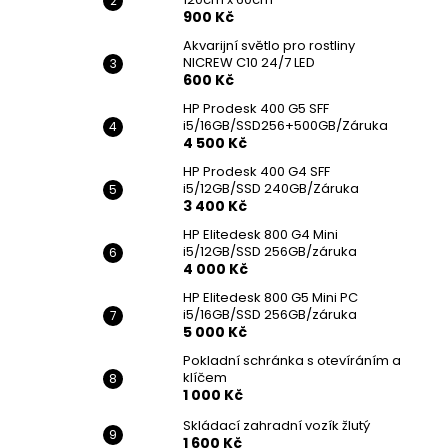
900 Kč
Akvarijní světlo pro rostliny
NICREW C10 24/7 LED
600 Kč
HP Prodesk 400 G5 SFF
i5/16GB/SSD256+500GB/Záruka
4 500 Kč
HP Prodesk 400 G4 SFF
i5/12GB/SSD 240GB/Záruka
3 400 Kč
HP Elitedesk 800 G4 Mini
i5/12GB/SSD 256GB/záruka
4 000 Kč
HP Elitedesk 800 G5 Mini PC
i5/16GB/SSD 256GB/záruka
5 000 Kč
Pokladní schránka s otevíráním a
klíčem
1 000 Kč
Skládací zahradní vozík žlutý
1 600 Kč