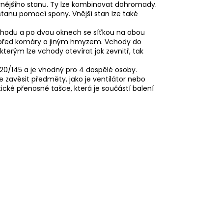
 vnějšího stanu. Ty lze kombinovat dohromady.
 stanu pomocí spony. Vnější stan lze také
chodu a po dvou oknech se síťkou na obou
anu před komáry a jiným hmyzem. Vchody do
terým lze vchody otevírat jak zevnitř, tak
20/145 a je vhodný pro 4 dospělé osoby.
e zavěsit předměty, jako je ventilátor nebo
ické přenosné tašce, která je součástí balení