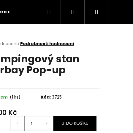
Hledat
Přihlášení
Nákupní
 pro domácnost
Nabídka dopravy
Obchodní
košík
rné
odnoceno
Podrobnosti hodnocení
cení
mpingový stan
ktu
rbay Pop-up
ček.
adem
(1 ks)
Kód:
3725
800 Kč
Následující
ná
DO KOŠÍKU
: