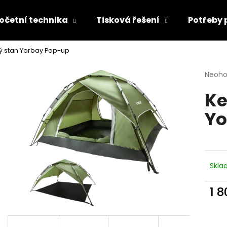
četní technika
Tisková řešení
Potřeby
 stan Yorbay Pop-up
Co potřebujete najít?
Průmě
Neoh
hodno
Ke
produ
HLEDAT
je
Yo
0,0
z
5
Doporučujeme
hvězdi
Skl
1 
Měr
cena