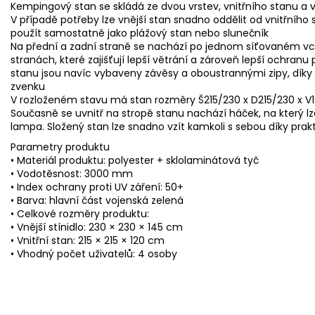
Kempingový stan se skládá ze dvou vrstev, vnitřního stanu a
V případě potřeby lze vnější stan snadno oddělit od vnitřního
použít samostatně jako plážový stan nebo slunečník
Na přední a zadní straně se nachází po jednom síťovaném v
stranách, které zajišťují lepší větrání a zároveň lepší ochr
stanu jsou navíc vybaveny závěsy a oboustrannými zipy, díky k
zvenku
V rozloženém stavu má stan rozměry Š215/230 x D215/230 x V1
Současně se uvnitř na stropě stanu nachází háček, na který lz
lampa. Složený stan lze snadno vzít kamkoli s sebou díky prakt
Parametry produktu
• Materiál produktu: polyester + sklolaminátová tyč
• Vodotěsnost: 3000 mm
• Index ochrany proti UV záření: 50+
• Barva: hlavní část vojenská zelená
• Celkové rozměry produktu:
• Vnější stínidlo: 230 × 230 × 145 cm
• Vnitřní stan: 215 × 215 × 120 cm
• Vhodný počet uživatelů: 4 osoby