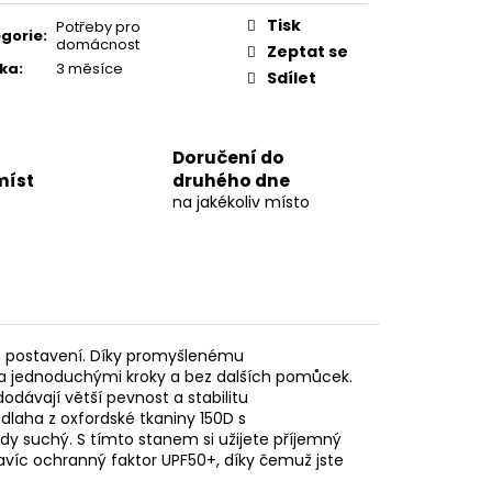
LO PRO ROSTLINY
7 LED
Tisk
Potřeby pro
gorie
:
domácnost
Zeptat se
ka
:
3 měsíce
Sdílet
Doručení do
míst
druhého dne
na jakékoliv místo
 postavení. Díky promyšlenému
ika jednoduchými kroky a bez dalších pomůcek.
dodávají větší pevnost a stabilitu
dlaha z oxfordské tkaniny 150D s
y suchý. S tímto stanem si užijete příjemný
avíc ochranný faktor UPF50+, díky čemuž jste