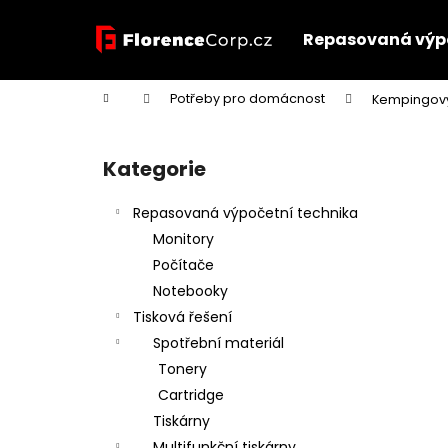
K
Přejít
na
o
Repasovaná výpo
obsah
Zpět
Zpět
š
do
do
í
Domů
Potřeby pro domácnost
Kempingový
k
obchodu
obchodu
P
o
Kategorie
Přeskočit
s
kategorie
t
Repasovaná výpočetní technika
r
Monitory
a
Počítače
n
Notebooky
n
Tisková řešení
í
Spotřební materiál
p
Tonery
a
Cartridge
n
Tiskárny
e
Multifunkční tiskárny