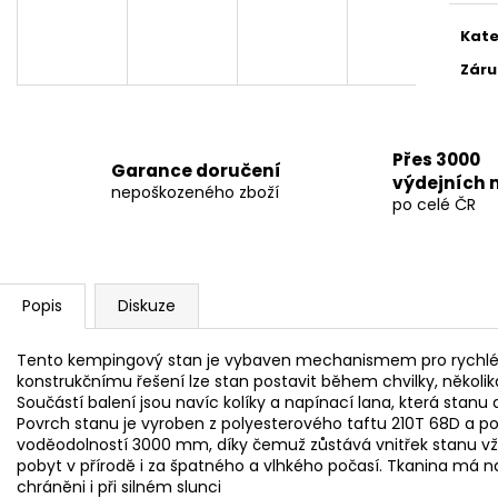
AKUSTICKÝ PANEL 2KS O ROZMĚRECH
AKVARIJNÍ SVĚT
120CM X 60CM
NICREW C10 24/
Kate
900 Kč
600 Kč
Záru
Přes 3000
Garance doručení
výdejních 
nepoškozeného zboží
po celé ČR
Popis
Diskuze
Tento kempingový stan je vybaven mechanismem pro rychlé
konstrukčnímu řešení lze stan postavit během chvilky, někol
Součástí balení jsou navíc kolíky a napínací lana, která stanu 
Povrch stanu je vyroben z polyesterového taftu 210T 68D a po
voděodolností 3000 mm, díky čemuž zůstává vnitřek stanu vžd
pobyt v přírodě i za špatného a vlhkého počasí. Tkanina má n
chráněni i při silném slunci