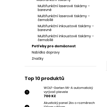
WOLF-GARTEN IW-A AUTOMATICKÝ
l
VYRÝVAČ PLEVELE
Multifunkční laserové tiskárny -
barevné
700 Kč
Multifunkční laserové tiskárny -
černobílé
Multifunkční inkoustové tiskárny -
barevné
Multifunkční inkoustové tiskárny -
černobílé
Potřeby pro domácnost
Nabídka dopravy
Značky
Top 10 produktů
WOLF-Garten IW-A automatický
vyrývač plevele
700 Kč
Akustický panel 2ks o rozměrech
120cm x 60cm