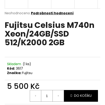
a
j
Průměrné
Neohodnoceno
Podrobnosti hodnocení
í
hodnocení
Fujitsu Celsius M740n
produktu
t
je
?
Xeon/24GB/SSD
0,0
z
512/K2000 2GB
5
hvězdiček.
HLEDAT
Skladem
(1 ks)
Kód:
3617
Značka:
Fujitsu
D
o
5 500 Kč
p
o
Měrná
r
DO KOŠÍKU
cena:
u