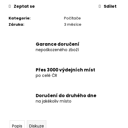
č
u
Zeptat se
Sdílet
j
Kategorie
:
Počítače
e
Záruka
:
3 měsíce
m
e
Garance doručení
HP
nepoškozeného zboží
PRODESK
400
G4
SFF
Přes 3000 výdejních míst
I5/12GB/SSD
po celé ČR
240GB/ZÁRUKA
3
400
Kč
Doručení do druhého dne
na jakékoliv místo
Popis
Diskuze