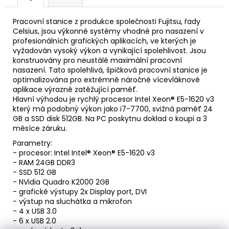
Pracovní stanice z produkce společnosti Fujitsu, řady
Celsius, jsou výkonné systémy vhodné pro nasazení v
profesionálních grafických aplikacích, ve kterých je
vyžadován vysoký výkon a vynikající spolehlivost. Jsou
konstruovány pro neustálé maximální pracovní
nasazení. Tato spolehlivá, špičková pracovní stanice je
optimalizována pro extrémně náročné vícevláknové
aplikace výrazně zatěžující paměť.
Hlavní výhodou je rychlý procesor Intel Xeon® E5-1620 v3
který má podobný výkon jako i7-7700, svižná paměť 24
GB a SSD disk 512GB. Na PC poskytnu doklad o koupi a 3
měsíce záruku.
Parametry:
- procesor: Intel Intel® Xeon® E5-1620 v3
- RAM 24GB DDR3
- SSD 512 GB
- NVidia Quadro K2000 2GB
- grafické výstupy 2x Display port, DVI
- výstup na sluchátka a mikrofon
- 4 x USB 3.0
- 6 x USB 2.0