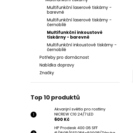
AKVARIJNÍ SVĚTLO PRO ROSTLINY
l
NICREW C10 24/7 LED
Multifunkční laserové tiskárny -
barevné
600 Kč
Multifunkční laserové tiskárny -
černobílé
Multifunkční inkoustové
tiskárny - barevné
Multifunkční inkoustové tiskárny -
černobílé
Potřeby pro domácnost
Nabídka dopravy
Značky
Top 10 produktů
Akvarijní světlo pro rostliny
NICREW C10 24/7 LED
600 Kč
HP Prodesk 400 G5 SFF
i5/16GB/SSD256+500GB/Záruka