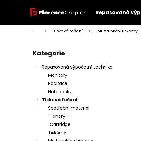
K
Přejít
na
o
Repasovaná výpo
obsah
Zpět
Zpět
š
do
do
í
Domů
Tisková řešení
Multifunkční tiskárny
k
obchodu
obchodu
P
o
Kategorie
Přeskočit
s
kategorie
t
Repasovaná výpočetní technika
r
Monitory
a
Počítače
n
Notebooky
n
Tisková řešení
í
Spotřební materiál
p
Tonery
a
Cartridge
n
Tiskárny
e
Multifunkční tiskárny