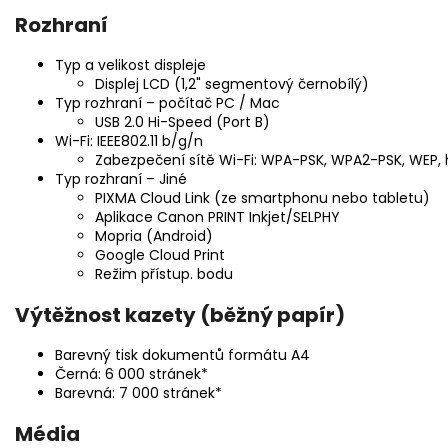
Rozhraní
Typ a velikost displeje
Displej LCD (1,2" segmentový černobílý)
Typ rozhraní – počítač PC / Mac
USB 2.0 Hi-Speed (Port B)
Wi-Fi: IEEE802.11 b/g/n
Zabezpečení sítě Wi-Fi: WPA-PSK, WPA2-PSK, WEP, 
Typ rozhraní – Jiné
PIXMA Cloud Link (ze smartphonu nebo tabletu)
Aplikace Canon PRINT Inkjet/SELPHY
Mopria (Android)
Google Cloud Print
Režim přístup. bodu
Výtěžnost kazety (běžný papír)
Barevný tisk dokumentů formátu A4
Černá: 6 000 stránek*
Barevná: 7 000 stránek*
Média