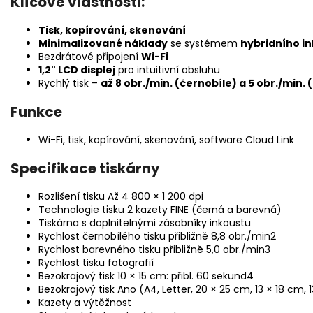
Klíčové vlastnosti:
Tisk, kopírování, skenování
Minimalizované náklady
se systémem
hybridního i
Bezdrátové připojení
Wi-Fi
1,2" LCD displej
pro intuitivní obsluhu
Rychlý tisk –
až 8 obr./min. (černobíle) a 5 obr./min.
Funkce
Wi-Fi, tisk, kopírování, skenování, software Cloud Link
Specifikace tiskárny
Rozlišení tisku Až 4 800 × 1 200 dpi
Technologie tisku 2 kazety FINE (černá a barevná)
Tiskárna s doplnitelnými zásobníky inkoustu
Rychlost černobílého tisku přibližně 8,8 obr./min2
Rychlost barevného tisku přibližně 5,0 obr./min3
Rychlost tisku fotografií
Bezokrajový tisk 10 × 15 cm: přibl. 60 sekund4
Bezokrajový tisk Ano (A4, Letter, 20 × 25 cm, 13 × 18 cm, 
Kazety a výtěžnost