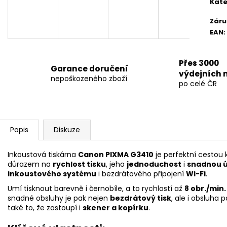
HP PRODESK 400 G5 SFF
HP PRODESK 400
Kate
I5/16GB/SSD256+500GB/ZÁRUKA
240GB/ZÁRUKA
Záru
4 500 Kč
3 400 Kč
EAN
:
Přes 3000
Garance doručení
výdejních 
nepoškozeného zboží
po celé ČR
Popis
Diskuze
Inkoustová tiskárna
Canon PIXMA G3410
je perfektní cestou 
důrazem na
rychlost tisku
, jeho
jednoduchost
i
snadnou 
inkoustového systému
i bezdrátového připojení
Wi-Fi
.
Umí tisknout barevně i černobíle, a to rychlostí až
8 obr./min.
snadné obsluhy je pak nejen
bezdrátový tisk
, ale i obsluha 
také to, že zastoupí i
skener a kopírku
.