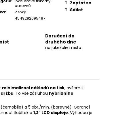
 G4 SFF I5/12GB/SSD
gorie
:
inkoustové tiskárny -
Zeptat se
barevné
Sdílet
ka
:
2 roky
4549292095487
Doručení do
míst
druhého dne
na jakékoliv místo
k
minimalizaci nákladů na tisk
, ovšem s
údržbu
. To vše zásluhou
hybridního
(černobíle) a 5 obr./min. (barevně). Garancí
pomocí tlačítek a
1,2" LCD displeje
. Výhodou je