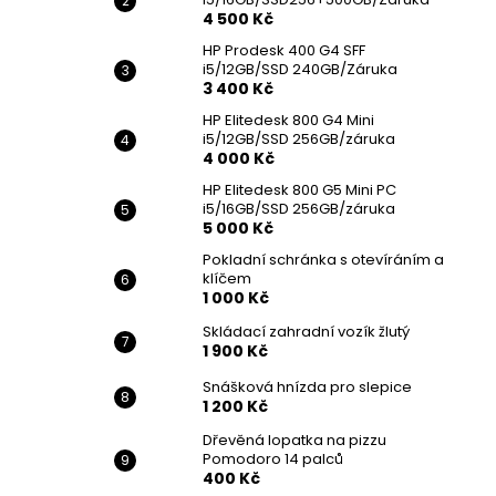
4 500 Kč
HP Prodesk 400 G4 SFF
i5/12GB/SSD 240GB/Záruka
3 400 Kč
HP Elitedesk 800 G4 Mini
i5/12GB/SSD 256GB/záruka
4 000 Kč
HP Elitedesk 800 G5 Mini PC
i5/16GB/SSD 256GB/záruka
5 000 Kč
Pokladní schránka s otevíráním a
klíčem
1 000 Kč
Skládací zahradní vozík žlutý
1 900 Kč
Snášková hnízda pro slepice
1 200 Kč
Dřevěná lopatka na pizzu
Pomodoro 14 palců
400 Kč