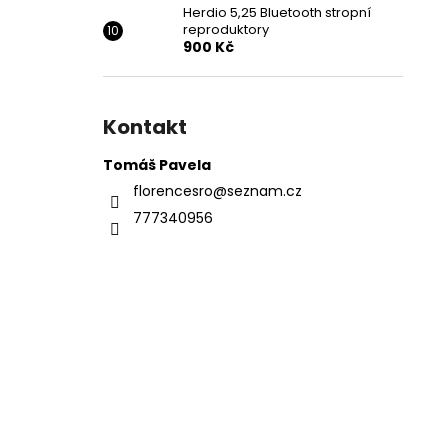
Herdio 5,25 Bluetooth stropní
reproduktory
900 Kč
Kontakt
Tomáš Pavela
florencesro
@
seznam.cz
777340956