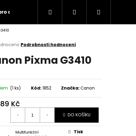
Hledat
Přihlášení
Nákupní
 pro domácnost
Nabídka dopravy
Obchodní
G3410
košík
rné
odnoceno
Podrobnosti hodnocení
cení
non Pixma G3410
ktu
ček.
adem
(1 ks)
Kód:
1852
Značka:
Canon
489 Kč
ná
DO KOŠÍKU
:
Následující
Tisk
Multifunkční