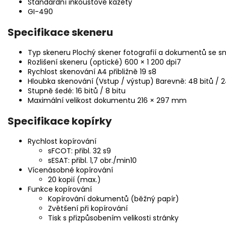
Standardní inkoustové kazety
GI-490
Specifikace skeneru
Typ skeneru Plochý skener fotografií a dokumentů se 
Rozlišení skeneru (optické) 600 × 1 200 dpi7
Rychlost skenování A4 přibližně 19 s8
Hloubka skenování (Vstup / výstup) Barevně: 48 bitů / 2
Stupně šedé: 16 bitů / 8 bitu
Maximální velikost dokumentu 216 × 297 mm
Specifikace kopírky
Rychlost kopírování
sFCOT: přibl. 32 s9
sESAT: přibl. 1,7 obr./min10
Vícenásobné kopírování
20 kopií (max.)
Funkce kopírování
Kopírování dokumentů (běžný papír)
Zvětšení při kopírování
Tisk s přizpůsobením velikosti stránky