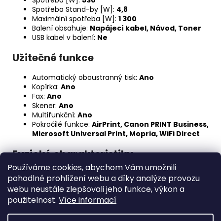
Spotřeba Stand-by [W]:
4,8
Maximální spotřeba [W]:
1 300
Balení obsahuje:
Napájecí kabel, Návod, Toner
USB kabel v balení:
Ne
Užitečné funkce
Automatický oboustranný tisk:
Ano
Kopírka:
Ano
Fax:
Ano
Skener:
Ano
Multifunkční:
Ano
Pokročilé funkce:
AirPrint, Canon PRINT Business,
Microsoft Universal Print, Mopria, WiFi Direct
Fyzické charakteristiky
Používáme cookies, abychom Vám umožnili
Šířka [mm]:
390
pohodlné prohlížení webu a díky analýze provozu
Výška [mm]:
368
webu neustále zlepšovali jeho funkce, výkon a
Hloubka [mm]:
374
použitelnost.
Více informací
Hmotnost [kg]:
11,4