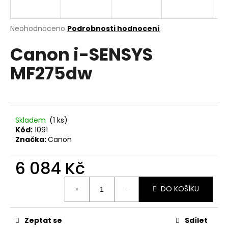
a
j
Průměrné
Neohodnoceno
Podrobnosti hodnocení
í
hodnocení
Canon i-SENSYS
produktu
t
je
?
MF275dw
0,0
z
5
hvězdiček.
HLEDAT
Skladem
(1 ks)
Kód:
1091
Značka:
Canon
D
6 084 Kč
o
Měrná
p
DO KOŠÍKU
cena:
o
r
u
Zeptat se
Sdílet