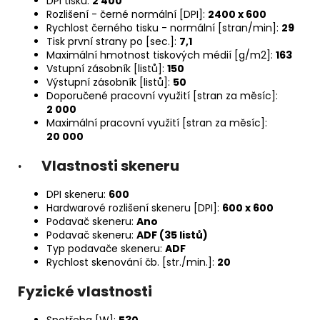
DPI tisku:
2 400
Rozlišení - černé normální [DPI]:
2400 x 600
Rychlost černého tisku - normální [stran/min]:
29
Tisk první strany po [sec.]:
7,1
Maximální hmotnost tiskových médií [g/m2]:
163
Vstupní zásobník [listů]:
150
Výstupní zásobník [listů]:
50
Doporučené pracovní využití [stran za měsíc]:
2 000
Maximální pracovní využití [stran za měsíc]:
20 000
· Vlastnosti skeneru
DPI skeneru:
600
Hardwarové rozlišení skeneru [DPI]:
600 x 600
Podavač skeneru:
Ano
Podavač skeneru:
ADF (35 listů)
Typ podavače skeneru:
ADF
Rychlost skenování čb. [str./min.]:
20
Fyzické vlastnosti
Spotřeba [W]:
530