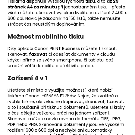
Tiskárna disponuje vysokou rychlostí tisku, a to
až 29
stránek A4 za minutu
při jednostranném tisku. I přesto
však můžete očekávat vysokou kvalitu v rozlišení 2 400 x
600 dpi. Navíc je zásobník na 150 listů, takže nemusíte
ztrácet čas neustálým doplňováním.
Možnost mobilního tisku
Díky aplikaci Canon PRINT Business můžete tisknout,
skenovat,
faxovat
či odesílat dokumenty v cloudu
kdykoli přímo ze svého smartphonu či tabletu, což
umožní větší flexibilitu a efektivitu práce.
Zařízení 4 v 1
Ušetřete si místo a využijte možností, které nabízí
tiskárna Canon i-SENSYS F275dw. Nejen, že kvalitně a
rychle tiskne, ale zvládne i kopírovat, skenovat, faxovat,
a to i současně při tisknutí dokumentů. Ušetřete si kroky
a čas, dělejte veškerou práci na jednom zařízení.
Skenovat můžete navíc rovnou do formátu TIFF, JPEG,
PDP nebo PNG. Skenované dokumenty jsou ve vysokém
rozlišení 600 x 600 dpi a nechybí ani automatický