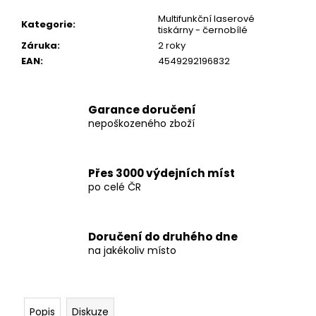
č
u
Multifunkční laserové
Kategorie
:
tiskárny - černobílé
j
Záruka
:
2 roky
e
EAN
:
4549292196832
m
e
Garance doručení
HP
nepoškozeného zboží
ELITEDESK
800
G4
MINI
Přes 3000 výdejních míst
I5/12GB/SSD
po celé ČR
256GB/ZÁRUKA
4
000
Kč
Doručení do druhého dne
na jakékoliv místo
Popis
Diskuze