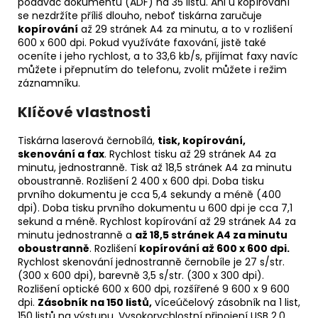
podavač dokumentů (ADF) na 35 listů. Ani u kopírování
se nezdržíte příliš dlouho, neboť tiskárna zaručuje
kopírování
až 29 stránek A4 za minutu, a to v rozlišení
600 x 600 dpi. Pokud využíváte faxování, jistě také
oceníte i jeho rychlost, a to 33,6 kb/s, přijímat faxy navíc
můžete i přepnutím do telefonu, zvolit můžete i režim
záznamníku.
Klíčové vlastnosti
Tiskárna laserová černobílá,
tisk, kopírování,
skenování a fax
. Rychlost tisku až 29 stránek A4 za
minutu, jednostranně. Tisk až 18,5 stránek A4 za minutu
oboustranně. Rozlišení 2 400 x 600 dpi. Doba tisku
prvního dokumentu je cca 5,4 sekundy a méně (400
dpi). Doba tisku prvního dokumentu u 600 dpi je cca 7,1
sekund a méně. Rychlost kopírování až 29 stránek A4 za
minutu jednostranně a
až 18,5 stránek A4 za minutu
oboustranně
. Rozlišení
kopírování až 600 x 600 dpi.
Rychlost skenování jednostranně černobíle je 27 s/str.
(300 x 600 dpi), barevně 3,5 s/str. (300 x 300 dpi).
Rozlišení optické 600 x 600 dpi, rozšířené 9 600 x 9 600
dpi.
Zásobník na 150 listů,
víceúčelový zásobník na 1 list,
150 listů na výstupu. Vysokorychlostní připojení USB 2.0,