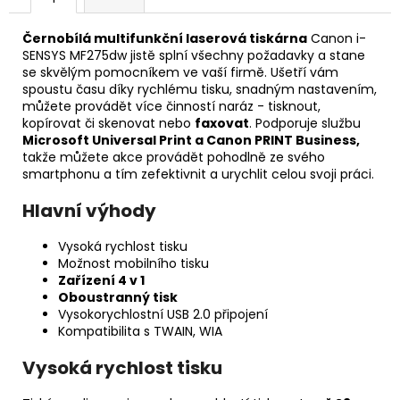
Černobílá multifunkční laserová tiskárna
Canon i-
SENSYS MF275dw jistě splní všechny požadavky a stane
se skvělým pomocníkem ve vaší firmě. Ušetří vám
spoustu času díky rychlému tisku, snadným nastavením,
můžete provádět více činností naráz - tisknout,
kopírovat či skenovat nebo
faxovat
. Podporuje službu
Microsoft Universal Print a Canon PRINT Business,
takže můžete akce provádět pohodlně ze svého
smartphonu a tím zefektivnit a urychlit celou svoji práci.
Hlavní výhody
Vysoká rychlost tisku
Možnost mobilního tisku
Zařízení 4 v 1
Oboustranný tisk
Vysokorychlostní USB 2.0 připojení
Kompatibilita s TWAIN, WIA
Vysoká rychlost tisku