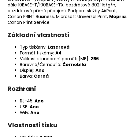
dále 10BASE-T/100BASE-TX, bezdrátové 802.11b/g/n,
bezdrátové přímé připojení. Podpora služby AirPrint,
Canon PRINT Business, Microsoft Universal Print,
Mopria
,
Canon Print Service.
Základní vlastnosti
Typ tiskárny:
Laserová
Formát tiskárny:
A4
Velikost standardní paměti [MB]:
256
Barevná/Černobílá:
Černobílá
Displej:
Ano
Barva:
Černá
Rozhraní
RJ-45:
Ano
USB:
Ano
WiFi:
Ano
Vlastnosti tisku