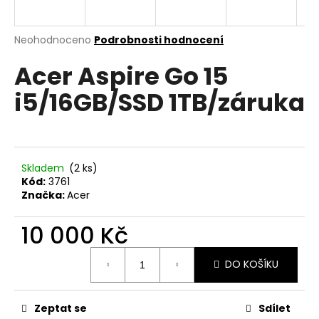
a
j
Průměrné
Neohodnoceno
Podrobnosti hodnocení
í
hodnocení
Acer Aspire Go 15
produktu
t
je
?
i5/16GB/SSD 1TB/záruka
0,0
z
5
hvězdiček.
HLEDAT
Skladem
(2 ks)
Kód:
3761
Značka:
Acer
D
10 000 Kč
o
Měrná
p
DO KOŠÍKU
cena:
o
r
u
Zeptat se
Sdílet