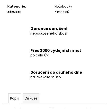
č
u
Kategorie
:
Notebooky
j
Záruka
:
6 měsíců
e
m
e
Garance doručení
nepoškozeného zboží
AKVARIJNÍ
SVĚTLO
PRO
Přes 3000 výdejních míst
ROSTLINY
po celé ČR
NICREW
C10
24/7
LED
Doručení do druhého dne
600
na jakékoliv místo
Kč
Popis
Diskuze