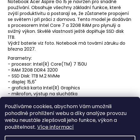
Notebook Acer Aspire Go 15 je navržen pro snadné
používání. Obsahuje všechny základní funkce, které
zvýší produktivitu a postarají se, že zůstanete propojení
se světem i při práci z domova. Tento model je dodáván
s procesorem Intel Core 7 a 32GB RAM pro plynulý a
svižný výkon. Skvělé vlastnosti ještě doplňuje SSD disk
1TB.
Výdrž baterie viz foto. Notebook má tovární záruku do
března 2027.
Parametry:
- procesor: Intel(R) Core(TM) 7 150U
- RAM 32GB DDR4 3200
- SSD Disk: 1TB M.2 NVMe
- displej: 15,6"
- grafická karta Intel(R) Graphics
- mikrofon, výstup na sluchátka
- HDMI
- 2x USB + 1x USB-C
Používáme cookies, abychom Vám umožnili
- Wi-Fi, bluetooth - funkční
pohodlné prohlížení webu a díky analýze provozu
- webkamera
webu neustále zlepšovali jeho funkce, výkon a
- Windows 11 - aktivované
použitelnost.
Více informací
- Napájecí adaptér v ceně